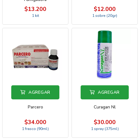
$13.200
$12.000
1 kit
1 sobre (20gr)
AGREGAR
AGREGAR
Parcero
Curagan Nl
$34.000
$30.000
1 frasco (90ml)
1 spray (375ml)