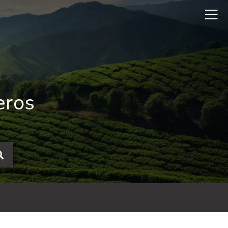
eros
a