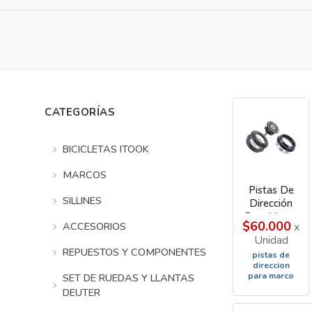
CATEGORÍAS
BICICLETAS ITOOK
MARCOS
Pistas De
SILLINES
Dirección
Para Marco
$60.000
ACCESORIOS
x
Recto De
Unidad
Presion
REPUESTOS Y COMPONENTES
pistas de
direccion
para marco
SET DE RUEDAS Y LLANTAS
DEUTER