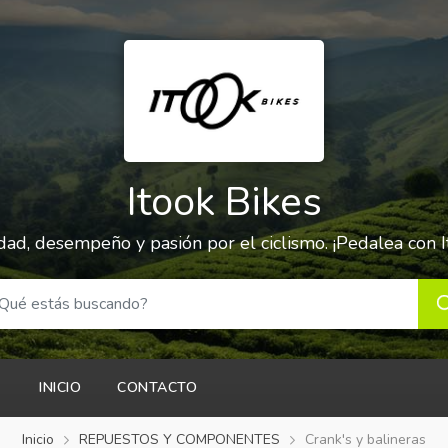
Itook Bikes
dad, desempeño y pasión por el ciclismo. ¡Pedalea con I
INICIO
CONTACTO
Inicio
REPUESTOS Y COMPONENTES
Crank's y balineras