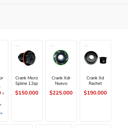
or
Crank Micro
Crank Xdr
Crank Xd
Spline 12sp
Nuevo
Rachet
ón
0
$150.000
$225.000
$190.000
x
A
r
on