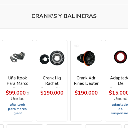
CRANK'S Y BALINERAS
Uña Itook
Crank Hg
Crank Xdr
Adaptad
Para Marco
Rachet
Rines Deuter
De
Giant
Compatible
Suspensi
$99.000
$190.000
$190.000
$15.00
x
Para Codigo
Recta 
Unidad
Unidad
2395 /6158
Marco
uña itook
adaptado
Conico
para marco
de
giant
suspensi