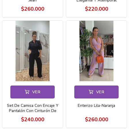
Jean
Elegante Y Atemporal
$260.000
$220.000
VER
VER
Set De Camisa Con Encaje Y
Enterizo Lila-Naranja
Pantalón Con Cinturón De
Cinta Pa
$240.000
$260.000