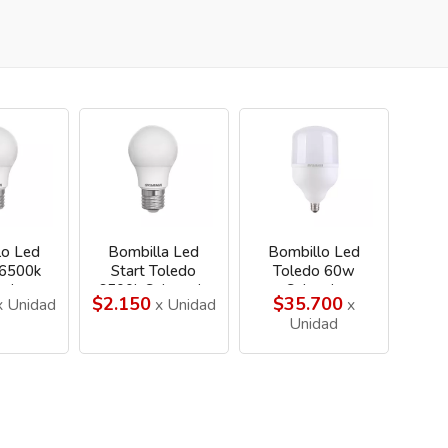
lo Led
Bombilla Led
Bombillo Led
 6500k
Start Toledo
Toledo 60w
ania
6500k Sylavania
Sylvania
$2.150
$35.700
 Unidad
x Unidad
x
Unidad