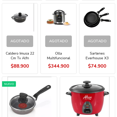
AGOTADO
AGOTADO
AGOTADO
Caldero Imusa 22
Olla
Sartenes
Cm Tv Alfn
Multifuncional
Everhouse X3
Antiadherente
Kalley 5.5 Lt- 9
7520
$88.900
$344.900
$74.900
4334
Funciones
Plateado 8191
NUEVO