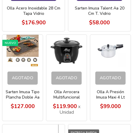
Olla Acero Inoxidable 28 Cm
Sarten Imusa Talent Aa 20
Tapa Vidrio
Cm T. Vidrio
$176.900
$58.000
NUEVO
AGOTADO
AGOTADO
AGOTADO
Sarten Imusa Tipo
Olla Arrocera
Olla A Presión
Plancha Doble Aa
Multifuncional
Imusa Maxi 4 Lt
Con Venas
Altezza 1lt Negra
0559
$127.000
$119.900
$99.000
x
3745
Unidad
ENTREGA RAPIDA