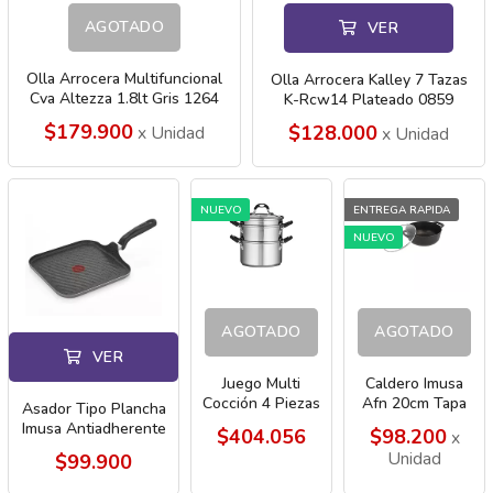
AGOTADO
VER
Olla Arrocera Multifuncional
Olla Arrocera Kalley 7 Tazas
Cva Altezza 1.8lt Gris 1264
K-Rcw14 Plateado 0859
$179.900
$128.000
x Unidad
x Unidad
NUEVO
ENTREGA RAPIDA
NUEVO
AGOTADO
AGOTADO
VER
Juego Multi
Caldero Imusa
Cocción 4 Piezas
Afn 20cm Tapa
Asador Tipo Plancha
Acero Inox
Vidrio
Imusa Antiadherente
$404.056
$98.200
x
Tramontina 9589
Antiadherente
Talent 8388
Unidad
$99.900
4327